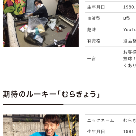
生年月日
1980.
血液型
B型
趣味
YouT
有資格
遺品
お客
一言
投球
くあり
期待のルーキー「むらきょう」
ニックネーム
むら
生年月日
1991.