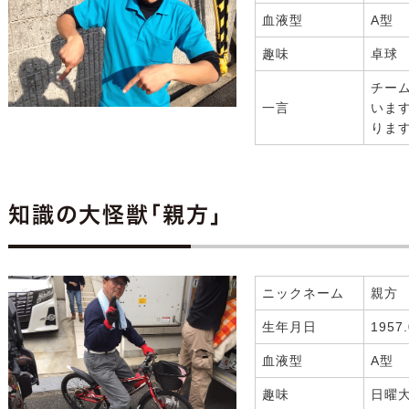
血液型
A型
趣味
卓球
チー
一言
いま
りま
知識の大怪獣「親方」
ニックネーム
親方
生年月日
1957.
血液型
A型
趣味
日曜