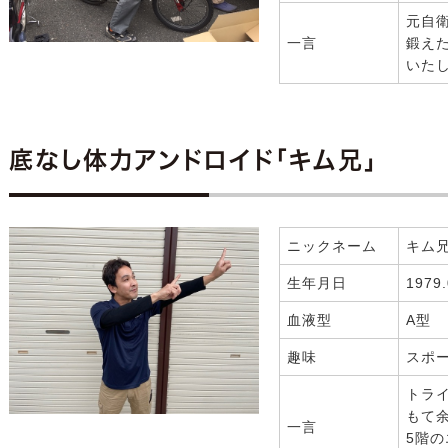
元自
一言
鍛え
いた
底なし体力アンドロイド「キム兄」
ニックネーム
キム
生年月日
1979.
血液型
A型
趣味
スポ
トラ
もて
一言
5階