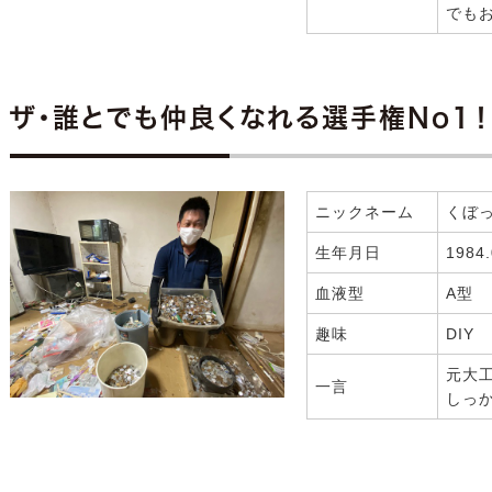
でも
ザ・誰とでも仲良くなれる選手権No1！
ニックネーム
くぼ
生年月日
1984.
血液型
A型
趣味
DIY
元大
一言
しっ