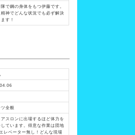
衛隊で鋼の身体をもつ伊藤です。
た精神でどんな状況でも必ず解決
します！
兄
04.06
ーツ全般
イアスロンに出場するほど体力を
余しています。得意な作業は団地
のエレベーター無し！どんな現場