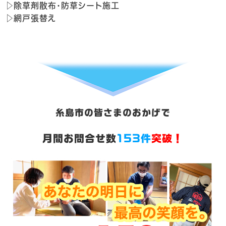
▷除草剤散布・防草シート施工
▷網戸張替え
糸島市の皆さまのおかげで
月間お問合せ数
153件
突破！