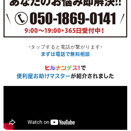
↑タップすると電話が繋がります↑
まずは電話で無料相談
ヒ
ル
ナン
デ
ス
!
で
便利屋お助けマスター
が紹介されました