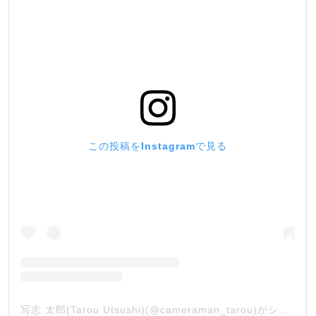
この投稿をInstagramで見る
写志 太郎(Tarou Utsushi)(@cameraman_tarou)がシェアした投稿